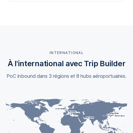
INTERNATIONAL
À l'international avec Trip Builder
PoC inbound dans 3 régions et 8 hubs aéroportuaires.
Londres (LHR)
Paris (CDG)
Incheon (ICN)
Narita · Haneda
Siège UNIST
Dubaï (DXB)
Changi (SIN)