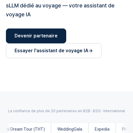
sLLM dédié au voyage — votre assistant de
voyage IA
Devenir partenaire
Essayer l'assistant de voyage IA
Vidéo intro · Cliquez pour lire (en anglais)
La confiance de plus de 20 partenaires en B2B · B2G · International
 Dream Tour (THT)
WeddingGala
Expedia
PKFARE