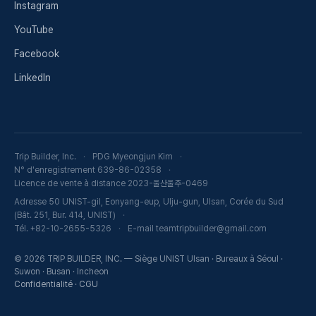
Instagram
YouTube
Facebook
LinkedIn
Trip Builder, Inc.
PDG Myeongjun Kim
N° d'enregistrement 639-86-02358
Licence de vente à distance 2023-울산울주-0469
Adresse 50 UNIST-gil, Eonyang-eup, Ulju-gun, Ulsan, Corée du Sud
(Bât. 251, Bur. 414, UNIST)
Tél. +82-10-2655-5326
E-mail teamtripbuilder@gmail.com
© 2026 TRIP BUILDER, INC. — Siège UNIST Ulsan · Bureaux à Séoul ·
Suwon · Busan · Incheon
Confidentialité
·
CGU