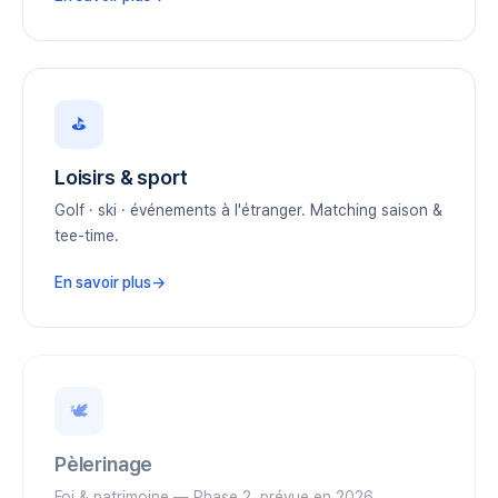
⛳️
Loisirs & sport
Golf · ski · événements à l'étranger. Matching saison &
tee-time.
En savoir plus
🕊️
Pèlerinage
Foi & patrimoine — Phase 2, prévue en 2026.