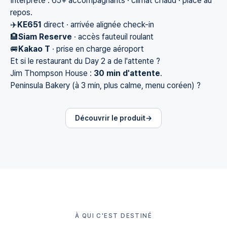
Interprété : 65+ accompagnants · climat chaud · place au
repos.
✈️
KE651
direct · arrivée alignée check-in
🏨
Siam Reserve
· accès fauteuil roulant
🚐
Kakao T
· prise en charge aéroport
Et si le restaurant du Day 2 a de l'attente ?
Jim Thompson House :
30 min d'attente
.
Peninsula Bakery (à 3 min, plus calme, menu coréen) ?
Découvrir le produit
À QUI C'EST DESTINÉ