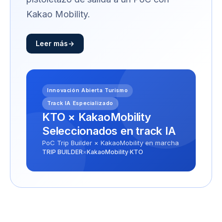
Kakao Mobility.
Leer más
Innovación Abierta Turismo
Track IA Especializado
KTO × KakaoMobility
Seleccionados en track IA
PoC Trip Builder × KakaoMobility en marcha
TRIP BUILDER
×
KakaoMobility
·
KTO