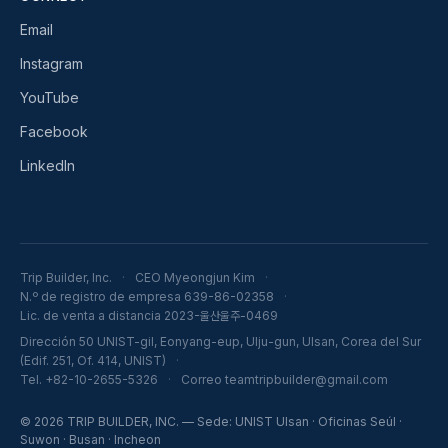
Email
Instagram
YouTube
Facebook
LinkedIn
Trip Builder, Inc.
CEO Myeongjun Kim
N.º de registro de empresa 639-86-02358
Lic. de venta a distancia 2023-울산울주-0469
Dirección 50 UNIST-gil, Eonyang-eup, Ulju-gun, Ulsan, Corea del Sur
(Edif. 251, Of. 414, UNIST)
Tel. +82-10-2655-5326
Correo teamtripbuilder@gmail.com
© 2026 TRIP BUILDER, INC. — Sede: UNIST Ulsan · Oficinas Seúl ·
Suwon · Busan · Incheon