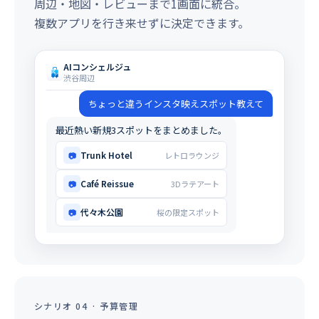
周辺・地図・レビューまで1画面に統合。
複数アプリを行き来せずに決定できます。
AIコンシェルジュ
渋谷周辺
ちょっと違うインスタ映えスポット教えて
最近熱い新規3スポットをまとめました。
Trunk Hotel
📷
レトロラウンジ
Café Reissue
📷
3Dラテアート
代々木公園
📷
桜の限定スポット
シナリオ 04 · 予算管理