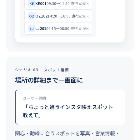
KE001
09:30→11:50 直行
KE
₩281K
OZ102
14:20→16:50 直行
OZ
₩263K
LJ201
06:15→08:50 直行
LJ
₩198K
シナリオ 03 · スポット推薦
場所の詳細まで一画面に
ユーザー質問
「ちょっと違うインスタ映えスポット
教えて」
関心・動線に合うスポットを写真・営業情報・