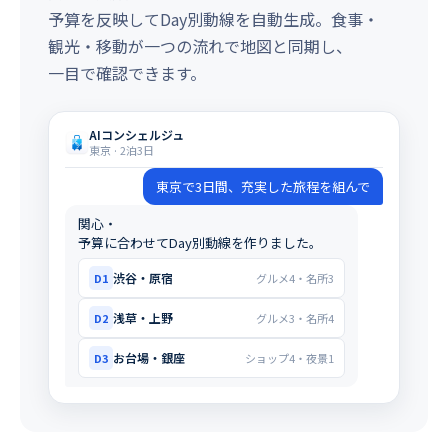
予算を反映してDay別動線を自動生成。食事・
観光・移動が一つの流れで地図と同期し、
一目で確認できます。
AIコンシェルジュ
東京 · 2泊3日
東京で3日間、充実した旅程を組んで
関心・
予算に合わせてDay別動線を作りました。
渋谷・原宿
D1
グルメ4・名所3
浅草・上野
D2
グルメ3・名所4
お台場・銀座
D3
ショップ4・夜景1