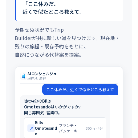
「ここ休みだ、
近くで似たところ教えて」
予期せぬ状況でもTrip
Builderが共に新しい道を見つけます。現在地・
残りの旅程・既存予約をもとに、
自然につながる代替案を提案。
AIコンシェルジュ
現在地: 渋谷
ここ休みだ、近くで似たところ教えて
徒歩4分の
Bills
Omotesando
はいかがですか?
同じ雰囲気+営業中。
Bills
ブランチ・
Omotesand
📍
300m · 4分
パンケーキ
o