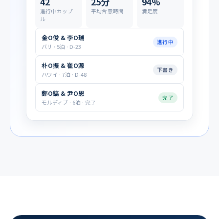
42
25分
94%
進行中カップ
平均合意時間
満足度
ル
金O俊 & 李O瑞
進行中
バリ · 5泊 · D-23
朴O振 & 崔O源
下書き
ハワイ · 7泊 · D-48
鄭O鎬 & 尹O恩
完了
モルディブ · 6泊 · 完了