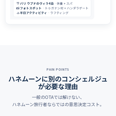
🌴
バリ ウブドのヴィラ4泊
· 休養 + スパ
📸
フォトスポット
· トゥガナン村 + ハンダラゲート
🚣
半日アクティビティ
· ラフティング
PAIN POINTS
ハネムーンに別のコンシェルジュ
が必要な理由
一般のOTAでは解けない、
ハネムーン旅行者ならではの意思決定コスト。