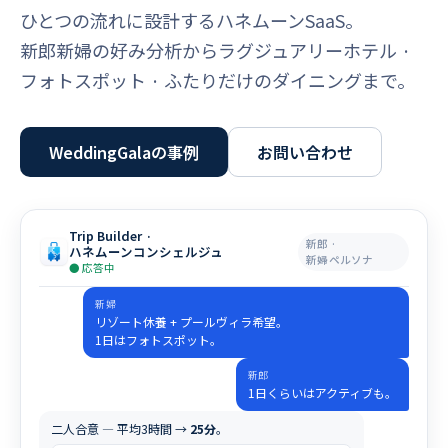
ひとつの流れに設計するハネムーンSaaS。
新郎新婦の好み分析からラグジュアリーホテル ·
フォトスポット · ふたりだけのダイニングまで。
WeddingGalaの事例
お問い合わせ
Trip Builder ·
新郎 ·
ハネムーンコンシェルジュ
新婦ペルソナ
● 応答中
新婦
リゾート休養 + プールヴィラ希望。
1日はフォトスポット。
新郎
1日くらいはアクティブも。
二人合意 — 平均3時間 →
25分
。