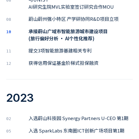
08
AI研究生院MVL实验室签订研究合作MOU
蔚山蔚州强小特区 产学研协同R&D项目立项
08
承接蔚山广域市智能旅游城市建设项目
10
(旅行偏好分析 · AI个性化推荐)
提交3项智能旅游基建相关专利
11
获得信用保证基金阶梯式担保融资
12
2023
入选蔚山科技园 Synergy Partners U-CEO 第1期
02
入选 SparkLabs 东南圈ICT创新广场项目第1期
05