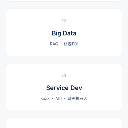
02
Big Data
RAG · 旅游POI
03
Service Dev
SaaS · API · 聊天机器人