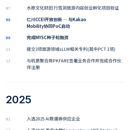
水原文化财团 行宫洞旅游内容创业孵化项目验证
07
仁川CCEI开放创新 ― 与Kakao
08
Mobility协同PoC启动
完成MYSC种子轮融资
08
提交3项旅游领域sLLM相关专利(其中PCT 1项)
11
与机票聚合商PKFARE签署业务合作并完成合作伙
12
伴注册
2025
入选2025 AI数据券供应企业
01