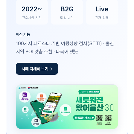
2022~
B2G
Live
컨소시엄 시작
도입 방식
현재 상태
핵심 기능
100가지 페르소나 기반 여행성향 검사(STTI) · 울산
지역 POI 맞춤 추천 · 다국어 챗봇
사례 자세히 보기