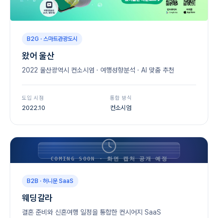
B2G · 스마트관광도시
왔어 울산
2022 울산광역시 컨소시엄 · 여행성향분석 · AI 맞춤 추천
도입 시점
통합 방식
2022.10
컨소시엄
COMING SOON · 화면 캡처 공개 예정
B2B · 허니문 SaaS
웨딩갈라
결혼 준비와 신혼여행 일정을 통합한 컨시어지 SaaS