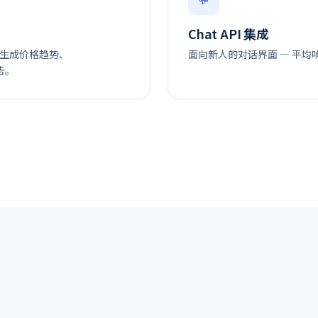
Chat API 集成
动生成价格趋势、
面向新人的对话界面 — 平均响应
告。