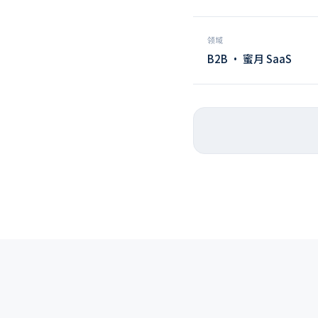
领域
B2B · 蜜月 SaaS