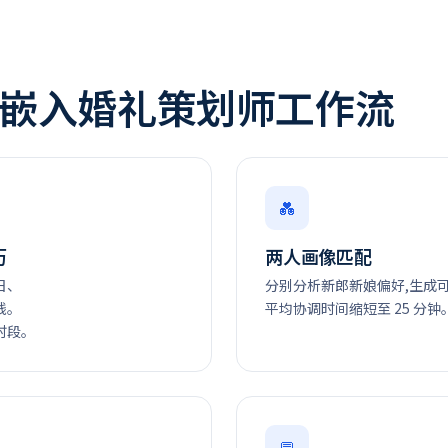
管家嵌入婚礼策划师工作流
💑
历
两人画像匹配
日、
分别分析新郎新娘偏好,生成
线。
平均协调时间缩短至 25 分钟
时段。
💬