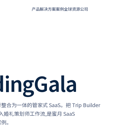
产品
解决方案
案例
全球
资源
公司
ingGala
一体的管家式 SaaS。把 Trip Builder
PI 嵌入婚礼策划师工作流,是蜜月 SaaS
案例。