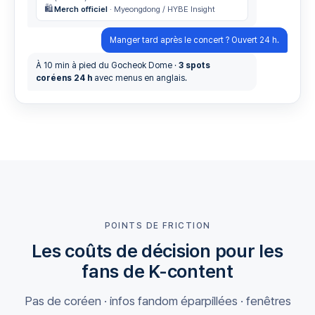
🛍️
Merch officiel
· Myeongdong / HYBE Insight
Manger tard après le concert ? Ouvert 24 h.
À 10 min à pied du Gocheok Dome ·
3 spots
coréens 24 h
avec menus en anglais.
POINTS DE FRICTION
Les coûts de décision pour les
fans de K-content
Pas de coréen · infos fandom éparpillées · fenêtres