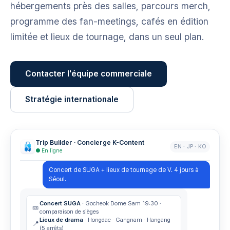
hébergements près des salles, parcours merch,
programme des fan-meetings, cafés en édition
limitée et lieux de tournage, dans un seul plan.
Contacter l'équipe commerciale
Stratégie internationale
Trip Builder · Concierge K-Content
EN · JP · KO
● En ligne
Concert de SUGA + lieux de tournage de V. 4 jours à
Séoul.
Concert SUGA
· Gocheok Dome Sam 19:30 ·
🎫
comparaison de sièges
Lieux de drama
· Hongdae · Gangnam · Hangang
📍
(5 arrêts)