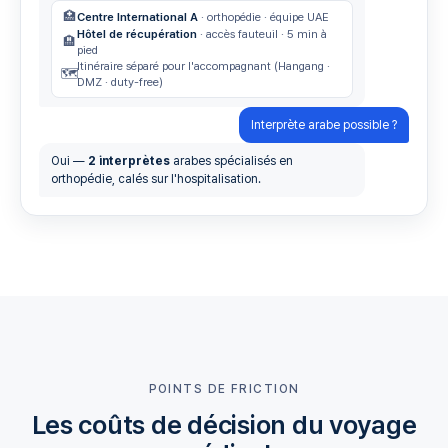
🏥
Centre International A
· orthopédie · équipe UAE
Hôtel de récupération
· accès fauteuil · 5 min à
🏨
pied
Itinéraire séparé pour l'accompagnant (Hangang ·
🗺️
DMZ · duty-free)
Interprète arabe possible ?
Oui —
2 interprètes
arabes spécialisés en
orthopédie, calés sur l'hospitalisation.
POINTS DE FRICTION
Les coûts de décision du voyage