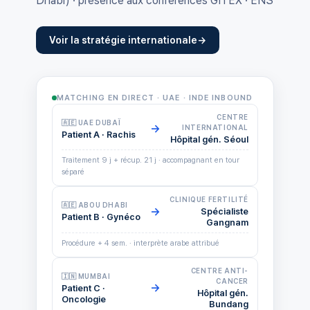
Dhabi) · présence aux conférences GITEX · ENS
Voir la stratégie internationale
MATCHING EN DIRECT · UAE · INDE INBOUND
CENTRE
🇦🇪 UAE DUBAÏ
→
INTERNATIONAL
Patient A · Rachis
Hôpital gén. Séoul
Traitement 9 j + récup. 21 j · accompagnant en tour
séparé
CLINIQUE FERTILITÉ
🇦🇪 ABOU DHABI
→
Spécialiste
Patient B · Gynéco
Gangnam
Procédure + 4 sem. · interprète arabe attribué
CENTRE ANTI-
🇮🇳 MUMBAI
CANCER
→
Patient C ·
Hôpital gén.
Oncologie
Bundang