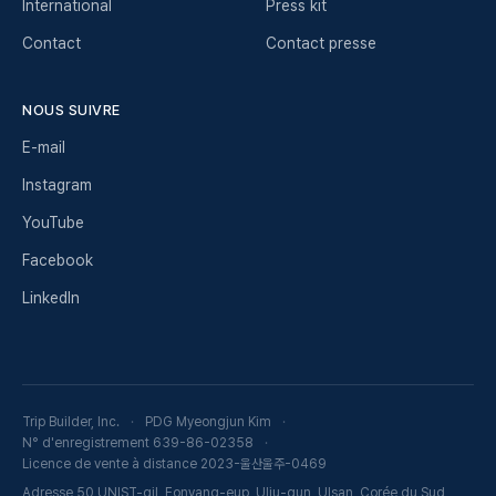
International
Press kit
Contact
Contact presse
NOUS SUIVRE
E-mail
Instagram
YouTube
Facebook
LinkedIn
Trip Builder, Inc.
PDG Myeongjun Kim
N° d'enregistrement 639-86-02358
Licence de vente à distance 2023-울산울주-0469
Adresse 50 UNIST-gil, Eonyang-eup, Ulju-gun, Ulsan, Corée du Sud