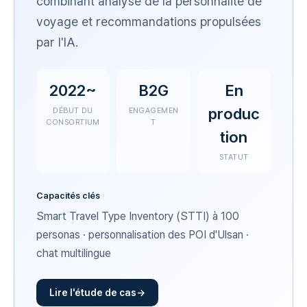
combinant analyse de la personnalité de
voyage et recommandations propulsées
par l'IA.
2022~
B2G
En
produc
DÉBUT DU
ENGAGEMEN
CONSORTIUM
T
tion
STATUT
Capacités clés
Smart Travel Type Inventory (STTI) à 100
personas · personnalisation des POI d'Ulsan ·
chat multilingue
Lire l'étude de cas