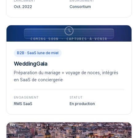
LANCEMENT
ENGAGEMENT
Oct. 2022
Consortium
COMING SOON · CAPTURES À VENIR
B2B · SaaS lune de miel
WeddingGala
Préparation du mariage + voyage de noces, intégrés
en SaaS de conciergerie
ENGAGEMENT
STATUT
RMS SaaS
En production